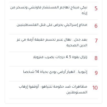
نيكي ميناج تهاجم المستشار فاوتشي وتسخر من
5
إرثه
محامٍ إسرائيلي يحرض على قتل الفلسطينيين
6
بعد جدل.. نهال عنبر تحسم حقيقة أزمة مي عز
7
الدين الصحية
زلزال بقوة 4.5 درجات يضرب فنزويلا
8
إثيوبيا.. انهيار أرضي يودي بحياة 14 شخصا
9
مظاهرات ضد حكومة نتنياهو : أوقفوا إرهاب
10
المستوطنين