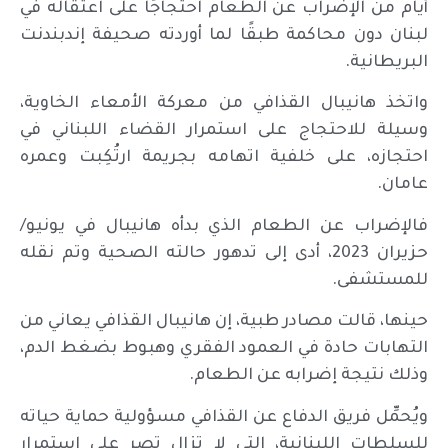
أيام من الإضراب عن الطعام احتجاجًا على اعتقاله في
لبنان دون محاكمة طبقًا لما أوردته صحيفة إندبندنت
البريطانية.
واتخذ هانيبال القذافي من معركة الأمعاء الخاوية،
وسيلة للاحتجاج على استمرار القضاء اللبناني في
احتجازه، على خلفية اتهامه بجريمة ارتُكِبت وعمره
عامان.
فالإضراب عن الطعام الذي بدأه هانيبال في يونيو/
حزيران 2023، أدى إلى تدهور حالته الصحية وتم نقله
للمستشفى.
حينها، قالت مصادر طبية، إن هانيبال القذافي يعاني من
التهابات حادة في العمود الفقري وهبوط بضغط الدم،
وذلك نتيجة إضرابه عن الطعام.
ويُحمِّل فريق الدفاع عن القذافي مسؤولية حماية حياته
للسلطات اللبنانية، التي لا تزال تصر على استمرار