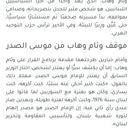
وئام وهاب، الذي يعد واحدًا من أجرأ السياسيين
اللبنانيين، هو شخص مثير للجدل بتصريحاته، وصدامي
بمواقفه، بدأ مسيرته صحفيًا ثم مستشارًا سياسيًّا،
حتى عُيِّن وزيرًا للبيئة، وفي الأخير ترأس حزب التوحيد
العربي.
موقف وئام وهاب من موسى الصدر
وأمام خيارين طرحتهما مقدمة برنامج القرار على وئام
وهاب: إما أن يكشف سرًّا أو يعتذر لشخص، اختار الوزير
السابق أن يعتذر للإمام موسى الصدر، معللا ذلك
بالقول: «كنت كتير أحكي عنه سلبًا، كنت أكرهه، كنت
يساري، وكان هو بفترة مع السوريين لما فاتوا على
لبنان سنة 1976، وكنت أكرهه لفترة طويلة، وبعدين صار
عندي رأي تاني فيه، إن الإمام الصدر هو مصدر إلهام
لثورة شعبية بلبنان، ولتأسيس المقاومة وتحرير
لبنان».