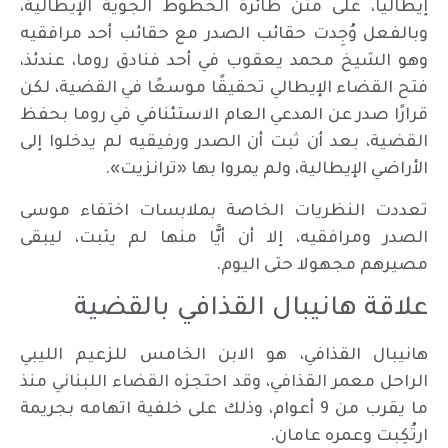
إيطاليا، على متن طائرة الخطوط الجوية الإيطالية،
وبالفعل وُجِدت حقائب الصدر مع حقائب أحد مرافقيه
وهو الشيخ محمد يعقوب في أحد فنادق روما، عندئذ،
فتح القضاء الإيطالي تحقيقًا موسعًا في القضية، لكن
قرارًا صدر عن المدعي العام الاستئنافي في روما بحفظ
القضية، بعد أن ثبت أن الصدر ورفيقيه لم يدخلوا إلى
الأراضي الإيطالية، ولم يمروا بها «ترانزيت».
تعددت النظريات الخاصة بملابسات اختفاء موسى
الصدر ومرافقيه، إلا أن أيًّا منها لم يثبت، ليبقى
مصيرهم مجهولا حتى اليوم.
علاقة هانيبال القذافي بالقضية
هانيبال القذافي، هو الابن الخامس للزعيم الليبي
الراحل معمر القذافي، وقد احتجزه القضاء اللبناني منذ
ما يقرب من 9 أعوام، وذلك على خلفية اتهامه بجريمة
ارتُكِبت وعمره عامان.