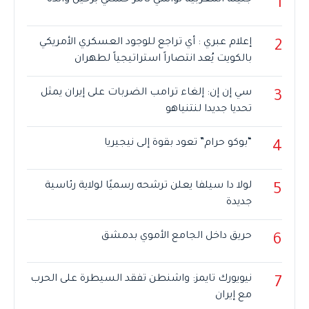
جليلة المغربية تواسي تامر حسني برحيل والده
1
إعلام عبري : أي تراجع للوجود العسكري الأمريكي
2
بالكويت يُعد انتصاراً استراتيجياً لطهران
سي إن إن: إلغاء ترامب الضربات على إيران يمثل
3
تحديا جديدا لنتنياهو
“بوكو حرام” تعود بقوة إلى نيجيريا
4
لولا دا سيلفا يعلن ترشحه رسميًا لولاية رئاسية
5
جديدة
حريق داخل الجامع الأموي بدمشق
6
نيويورك تايمز: واشنطن تفقد السيطرة على الحرب
7
مع إيران