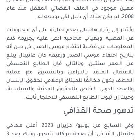
وهذا يعنى أن سبب استجوابه هو خطف وليس لمعطى
معين موجود في الملف القضائي المقفل مند عام
2008، لم يكن هناك أي دليل لكي يوجهه له.
وأشار إلى إقرار هانيبال بعدم حيازته على أي معلومات
عن القضية، وبغياب محاميه ادعى عليه بجريمة كتم
المعلومات عن قضية اختفاء موسى الصدر، في حين أنه
بتاريخ اختفاء موسي الصدر ورفيقه كان هانيبال يبلغ
من العمر سنتين، وبالتالي فإن الطابع التعسفي
للاعتقال المنفذ بالتزامن وبالتنسيق مع عملية
الخطف يكون مخالفًا للميثاق الإعلامي لحقوق الإنسان
والعهد الدولي الخاص بالحقوق المدنية والسياسية،
وحيث إن ثبوت الطابع التعسفي للاحتجاز ثابت.
تدهور صحة القذافي
وفي السابع من يونيو/ حزيران 2023، أعلن محامي
هانيبال القذافي، أن صحة موكله تتدهور، وذلك بعد 3