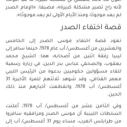
أقول لك لأنك بتعملي لي مشكلة كبيرة، ما فيا أقولك
لأنه راح تصير مشكلة كبيرة»، مضيفا: «الإمام الصدر
لم يعد موجودَا، ومنذ الأيام الأولى لم يعد موجودًا».
قصة اختفاء الصدر
تعود قصة اختفاء موسى الصدر إلى الخامس
والعشرين من أغسطس/ آب عام 1978، حينما سافر إلى
ليبيا رفقة اثنين من أصحابه، هما: الشيخ محمد
يعقوب، والصحفي عباس بدر الدين، في زيارة رسمية
للقاء مسؤولين حكوميين بدعوة من الرئيس الليبي
معمر القذافي، وقد شوهد ثلاثتهم للمرة الأخيرة 31
أغسطس/ آب 1978، وانقطعت أخبارهم منذ ذلك
الحين.
وفي الثامن عشر من أغسطس/ آب 1978، أعلنت
السلطات الليبية أن موسى الصدر ومرافقيه سافروا
من طرابلس الغرب، مساء يوم 31 أغسطس/ آب إلى