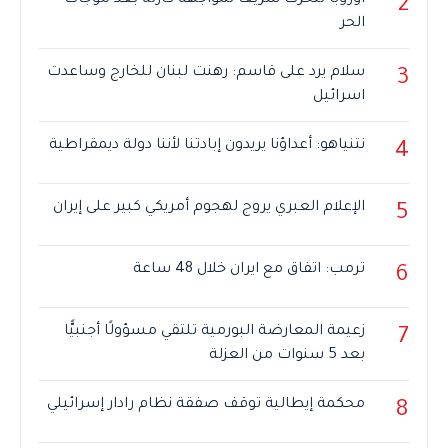
أوروبا تتحرك سريعاً لمواجهة كارثة بعد موجات
2
الحر
سلام يرد على قاسم: رهنت لبنان للخارج وساعدت
3
اسرائيل
نتنياهو: أعداؤنا يريدون إبادتنا لأننا دولة ديمقراطية
4
الإعلام العبري يروج لهجوم أمريكي كبير على إيران
5
ترمب: اتفاق مع ايران خلال 48 ساعة
6
زعيمة المعارضة البورمية تلتقي مسؤولًا أجنبيًّا
7
بعد 5 سنوات من العزلة
محكمة إيطالية توقف صفقة نظام رادار إسرائيلي
8