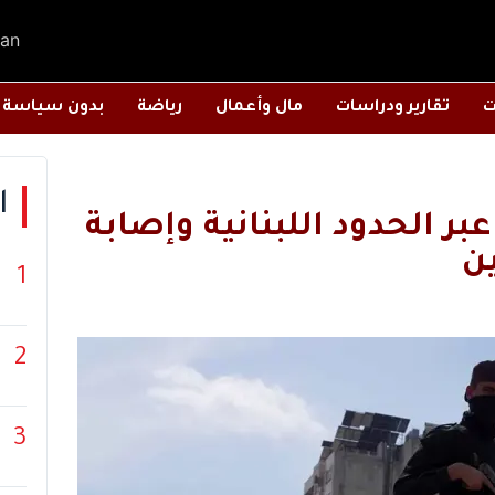
an
ت
تقارير ودراسات
مال وأعمال
رياضة
بدون سياسة
ا
ر الحدود اللبنانية وإصابة
ن
1
2
3