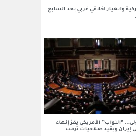
كية وانهيار اخلاقي غربي بعد السابع
لى…. “النواب” الأمريكي يقرّ إنهاء
 إيران ويقيد صلاحيات ترمب