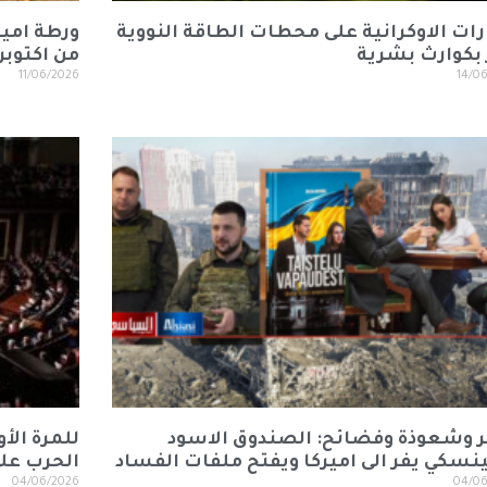
رات الاوكرانية على محطات الطاقة النووية
ورطة امير
 بكوارث بشرية
من اكتوبر
11/06/2026
14/0
وشعوذة وفضائح: الصندوق الاسود
للمرة الأو
ينسكي يفر الى اميركا ويفتح ملفات الفساد
الحرب على
04/06/2026
04/0