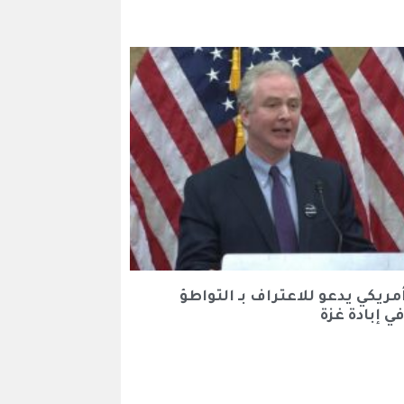
مريكي يدعو للاعتراف بـ التواطؤ
ي إبادة غزة